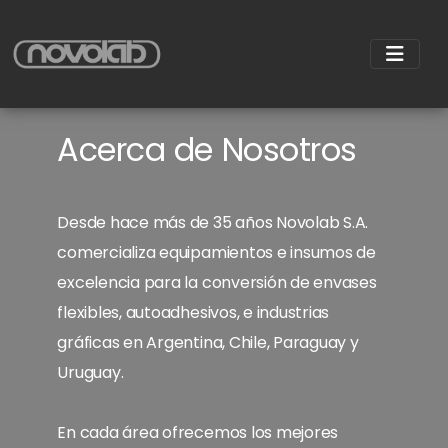
Acerca de Nosotros
Desde hace más de 35 años Novolab S.A.
comercializa equipamientos e insumos de
excelencia para la conversión de envases
flexibles, autoadhesivos, e industrias
gráficas en Argentina, Chile, Paraguay y
Uruguay.
En cada área ofrecemos los mejores